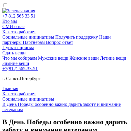
+7 812 565 33 51
Кто мы
СМИ о нас
Как это работает
Социальные инициативы
Получить поддержку
Наши
партнеры
Партнёрам
Вопрос-ответ
Пункты приема
Сдать вещи
Что мы собираем
Мужские вещи
Женские вещи
Летние вещи
Зимние вещи
+7(812) 565-33-51
г. Санкт-Петербург
Главная
Как это работает
Социальные инициативы
В День Победы особенно важно дарить заботу и внимание
ветеранам
В День Победы особенно важно дарить
заботу и внимание ветеранам