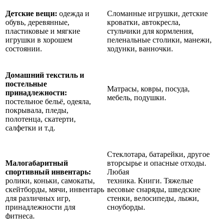
Детские вещи:
одежда и
Сломанные игрушки, детские
обувь, деревянные,
кроватки, автокресла,
пластиковые и мягкие
стульчики для кормления,
игрушки в хорошем
пеленальные столики, манежи,
состоянии.
ходунки, ванночки.
Домашний текстиль и
постельные
Матрасы, ковры, посуда,
принадлежности:
мебель, подушки.
постельное бельё, одеяла,
покрывала, пледы,
полотенца, скатерти,
салфетки и т.д.
Стеклотара, батарейки, другое
Малогабаритный
вторсырье и опасные отходы.
спортивный инвентарь:
Любая
ролики, коньки, самокаты,
техника.
Книги.
Тяжелые
скейтборды, мячи, инвентарь
весовые снаряды, шведские
для различных игр,
стенки, велосипеды, лыжи,
принадлежности для
сноуборды.
фитнеса.